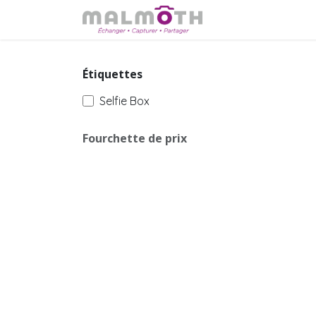
Se rendre au contenu
Accueil
Mariage
Étiquettes
Selfie Box
Fourchette de prix